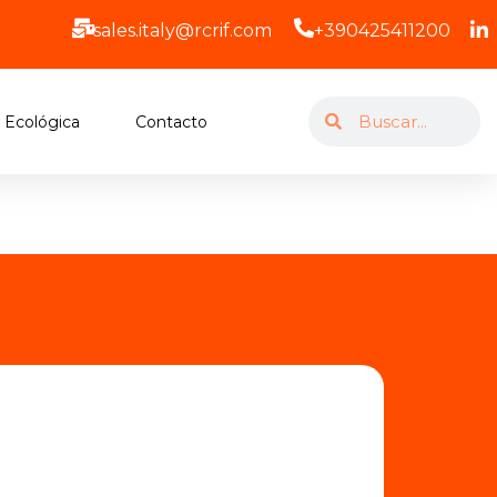
sales.italy@rcrif.com
+390425411200
 Ecológica
Contacto