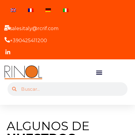
sales.italy@rcrif.com
+390425411200
ALGUNOS DE