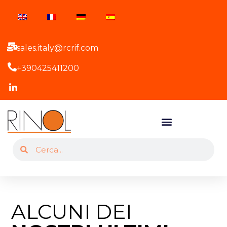
sales.italy@rcrif.com
+390425411200
ALCUNI DEI