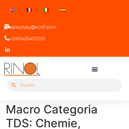
sales.italy@rcrif.com
+390425411200
Macro Categoria
TDS:
Chemie,