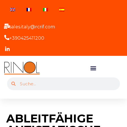
sales.italy@rcrif.com
+390425411200
ABLEITFÄHIGE