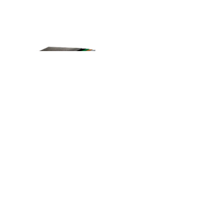
RINOL
ETEC THIXO
Das elektrisch leitfähige Dichtungssystem ist nach DIN EN
61340-4-1, 61340-4-5 und 61340-5-1 geprüft. RINOL
ETEC
THIXO
ist ein wirtschaftlicher Oberflächenschutz mit einer
genoppten Struktur. Das staubbindende, strapazierfähige
Versiegelungssystem kann fugenlos auf den vorhandenen
Boden aufgebracht werden.