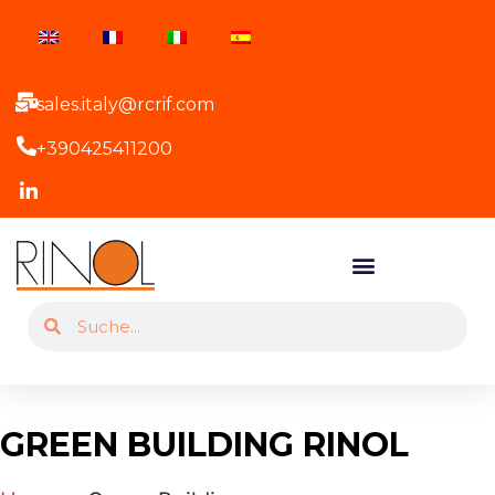
sales.italy@rcrif.com
+390425411200
GREEN BUILDING RINOL