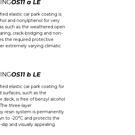
ING
OS11 a LE
ied elastic car park coating is
ohol and nonylphenol for very
eas such as the weathered open
aring, crack-bridging and non-
des the required protective
er extremely varying climatic
ING
OS11 b LE
ied elastic car park coating for
d surfaces, such as the
deck, is free of benzyl alcohol
The three-layer
y resin system is permanently
wn to -20°C and protects the
-slip and visually appealing