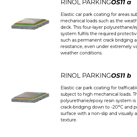
RINOL PARKING
OS11 a
Elastic car park coating for areas s
mechanical loads such as the weat
deck. This four-layer polyurethane/e
system fulfils the required protectiv
such as permanent crack bridging a
resistance, even under extremely va
weather conditions.
RINOL PARKING
OS11 b
Elastic car park coating for trafficab
subject to high mechanical loads. T
polyurethane/epoxy resin system i
crack-bridging down to -20°C and p
surface with a non-slip and visually 
texture.