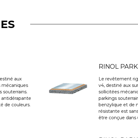
MES
RINOL PARK
estiné aux
Le revêtement rig
es mécaniques
v4, destiné aux su
s souterrains.
sollicitées mécani
s, antidérapante
parkings souterrai
é de couleurs.
benzylique et de 
résistante est san
être conçue dans 