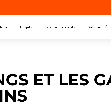
ls
Projets
Téléchargements
Bâtiment Éco
R
NGS ET LES 
INS