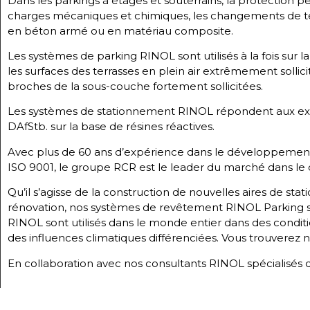
Dans les parkings à étages et souterrains, la protection p
charges mécaniques et chimiques, les changements de temp
en béton armé ou en matériau composite.
Les systèmes de parking RINOL sont utilisés à la fois sur 
les surfaces des terrasses en plein air extrêmement sollici
broches de la sous-couche fortement sollicitées.
Les systèmes de stationnement RINOL répondent aux exige
DAfStb. sur la base de résines réactives.
Avec plus de 60 ans d’expérience dans le développement,
ISO 9001, le groupe RCR est le leader du marché dans le 
Qu’il s’agisse de la construction de nouvelles aires de sta
rénovation, nos systèmes de revêtement RINOL Parking so
RINOL sont utilisés dans le monde entier dans des conditi
des influences climatiques différenciées. Vous trouverez 
En collaboration avec nos consultants RINOL spécialisés d