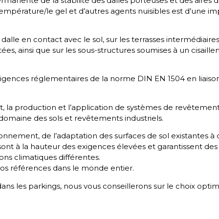
ermanente de la stabilité des dalles porteuses et des aires
érature/le gel et d’autres agents nuisibles est d’une impo
la dalle en contact avec le sol, sur les terrasses intermédia
tées, ainsi que sur les sous-structures soumises à un cisaill
nces réglementaires de la norme DIN EN 1504 en liaison a
 la production et l’application de systèmes de revêtement 
domaine des sols et revêtements industriels.
tionnement, de l’adaptation des surfaces de sol existantes à 
nt à la hauteur des exigences élevées et garantissent des
ons climatiques différentes.
nos références dans le monde entier.
ans les parkings, nous vous conseillerons sur le choix opti