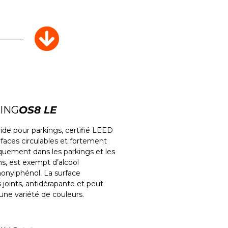
ING
OS8 LE
ide pour parkings, certifié LEED
rfaces circulables et fortement
quement dans les parkings et les
ns, est exempt d’alcool
nonylphénol. La surface
s joints, antidérapante et peut
une variété de couleurs.