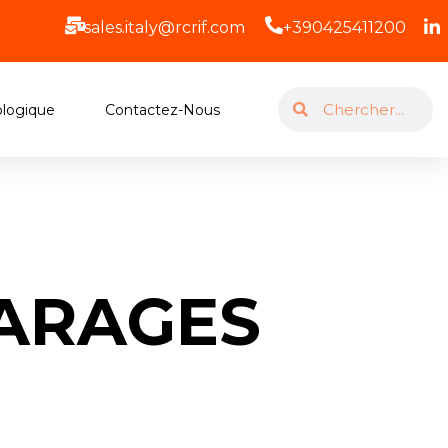
sales.italy@rcrif.com
+390425411200
logique
Contactez-Nous
GARAGES