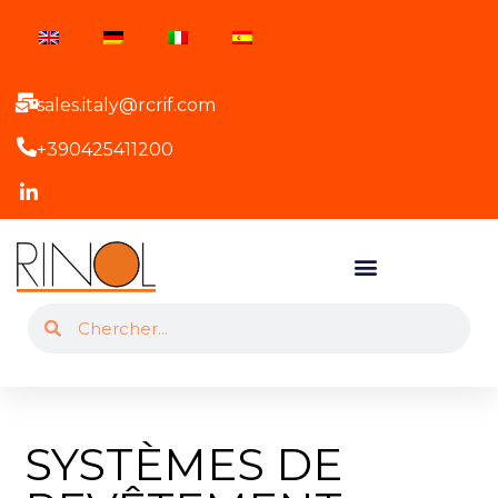
sales.italy@rcrif.com
+390425411200
SYSTÈMES DE