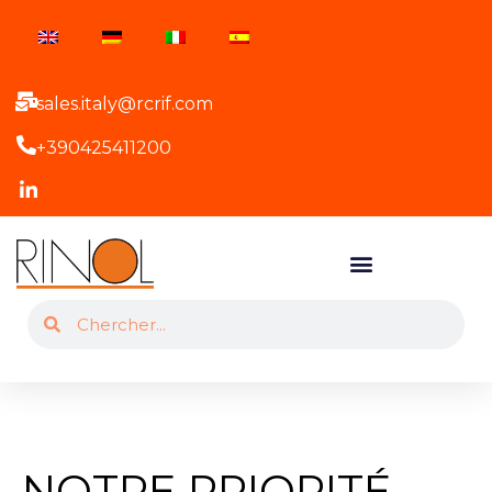
sales.italy@rcrif.com
+390425411200
NOTRE PRIORITÉ