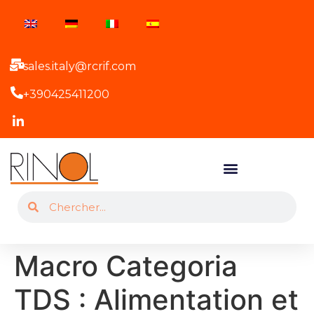
sales.italy@rcrif.com
+390425411200
Macro Categoria
TDS :
Alimentation et