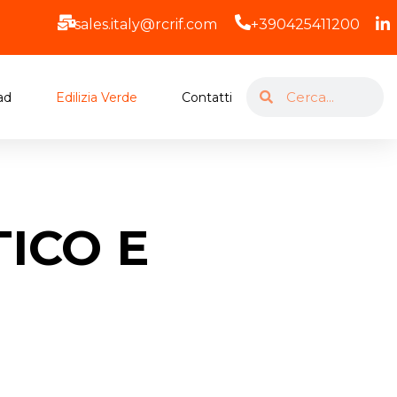
sales.italy@rcrif.com
+390425411200
ad
Edilizia Verde
Contatti
TICO E