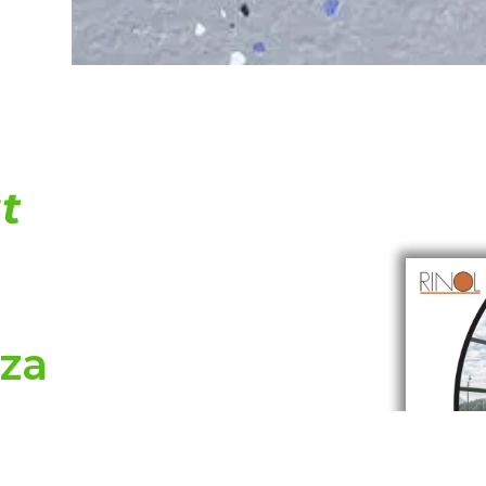
t
nza