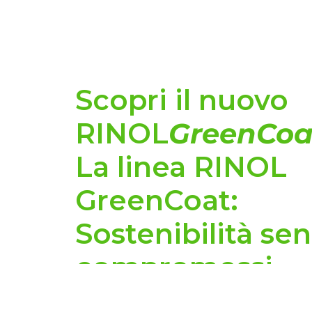
Scopri il nuovo
RINOL
GreenCoa
La linea RINOL
GreenCoat:
Sostenibilità se
compromessi
Il RINOL
GreenCoat
ridefinisce i
rivestimenti industriali, combinando