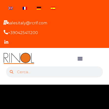
sales.italy@rcrif.com
+390425411200