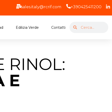
sales.italy@rcrif.com
+390425411200
ad
Edilizia Verde
Contatti
 RINOL:
A E