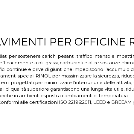
AVIMENTI PER OFFICINE 
iati per sostenere carichi pesanti, traffico intenso e impatt
 efficacemente a oli, grassi, carburanti e altre sostanze chim
ici continue e prive di giunti che impediscono l’accumulo di 
tamenti speciali RINOL per massimizzare la sicurezza, riducend
temi progettati per minimizzare l’interruzione delle attivit
li di qualità superiore garantiscono una lunga vita utile, ridu
anche in ambienti esposti a cambiamenti di temperatura.
conformi alle certificazioni ISO 22196:2011, LEED e BREEAM pe