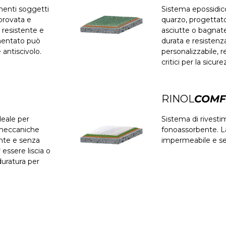
menti soggetti
Sistema epossidico
provata e
quarzo, progettato
e resistente e
asciutte o bagnate
gmentato può
durata e resistenz
 antiscivolo.
personalizzabile, 
critici per la sicur
RINOL
COMF
deale per
Sistema di rivesti
 meccaniche
fonoassorbente. La
ente e senza
impermeabile e se
essere liscia o
duratura per