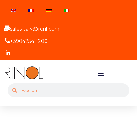
sales.italy@rcrif.com
+390425411200